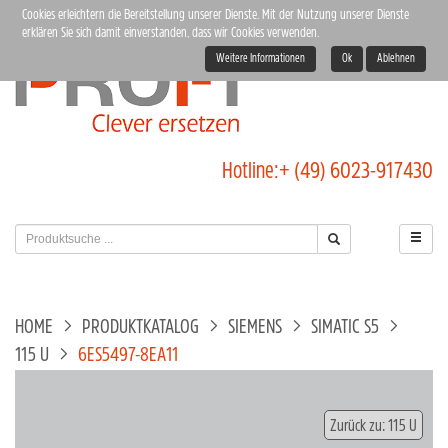
Cookies erleichtern die Bereitstellung unserer Dienste. Mit der Nutzung unserer Dienste
erklären Sie sich damit einverstanden, dass wir Cookies verwenden.
Weitere Informationen
Ok
Ablehnen
Hotline:
+ (49) 6023-917430
HOME
PRODUKTKATALOG
SIEMENS
SIMATIC S5
115 U
6ES5497-8EA11
Zurück zu: 115 U