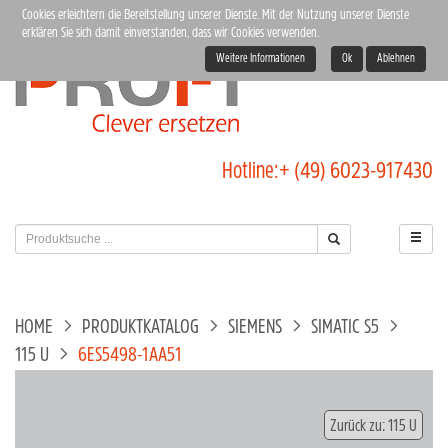
Cookies erleichtern die Bereitstellung unserer Dienste. Mit der Nutzung unserer Dienste
erklären Sie sich damit einverstanden, dass wir Cookies verwenden.
Weitere Informationen
Ok
Ablehnen
Hotline:
+ (49) 6023-917430
HOME
PRODUKTKATALOG
SIEMENS
SIMATIC S5
115 U
6ES5498-1AA51
Zurück zu: 115 U