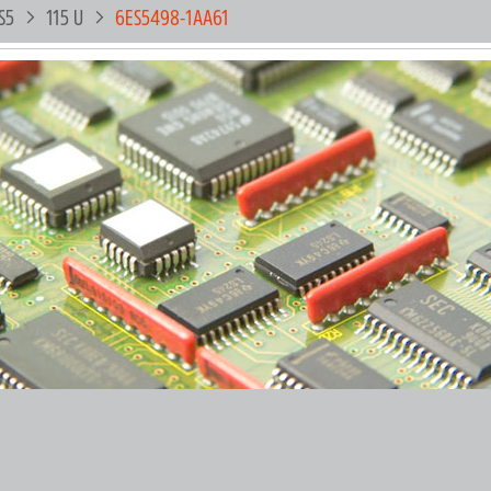
S5
115 U
6ES5498-1AA61