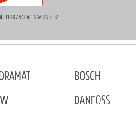
DUL FUER ANALOGEINGABEN +-5V
NDRAMAT
BOSCH
EW
DANFOSS