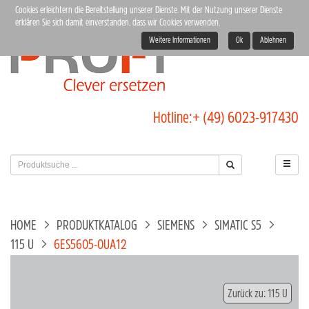
Cookies erleichtern die Bereitstellung unserer Dienste. Mit der Nutzung unserer Dienste
erklären Sie sich damit einverstanden, dass wir Cookies verwenden.
Weitere Informationen
Ok
Ablehnen
Hotline:
+ (49) 6023-917430
HOME
PRODUKTKATALOG
SIEMENS
SIMATIC S5
115 U
6ES5605-0UA12
Zurück zu: 115 U