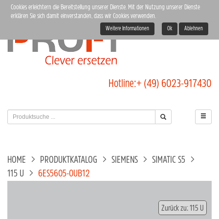
Cookies erleichtern die Bereitstellung unserer Dienste. Mit der Nutzung unserer Dienste
erklären Sie sich damit einverstanden, dass wir Cookies verwenden.
Weitere Informationen
Ok
Ablehnen
Hotline:
+ (49) 6023-917430
HOME
PRODUKTKATALOG
SIEMENS
SIMATIC S5
115 U
6ES5605-0UB12
Zurück zu: 115 U