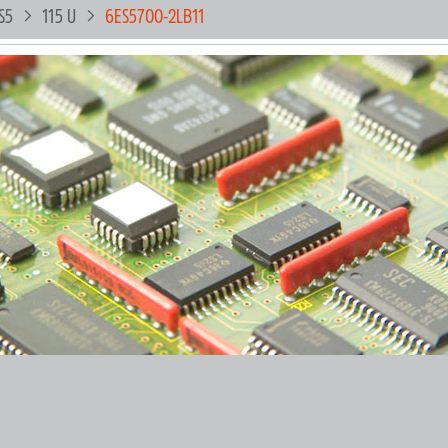
S5
115 U
6ES5700-2LB11