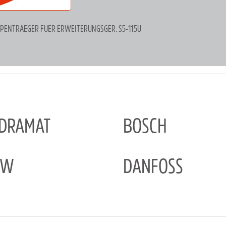
UPPENTRAEGER FUER ERWEITERUNGSGER. S5-115U
NDRAMAT
BOSCH
EW
DANFOSS