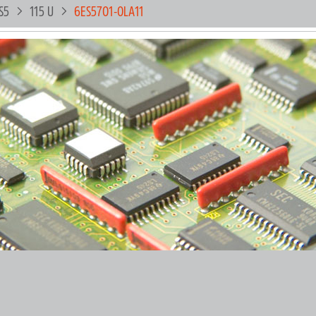
S5
115 U
6ES5701-0LA11