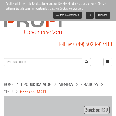
Cookies erleichtern die Bereitstellung unserer Dienste. Mit der Nutzung unserer Dienste
erklären Sie sich damit einverstanden, dass wir Cookies verwenden.
Weitere Informationen
Ok
Ablehnen
Hotline:
+ (49) 6023-917430
HOME
PRODUKTKATALOG
SIEMENS
SIMATIC S5
115 U
6ES5755-3AA11
Zurück zu: 115 U