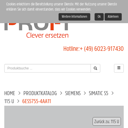
Cookies erleichtern die Bereitstellung unserer Dienste. Mit der Nutzung unserer Dienste
erklären Sie sich damit einverstanden, dass wir Cookies verwenden.
Weitere Informationen
Ok
Ablehnen
Hotline:
+ (49) 6023-917430
HOME
PRODUKTKATALOG
SIEMENS
SIMATIC S5
115 U
6ES5755-4AA11
Zurück zu: 115 U