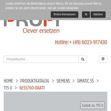
Cookies erleichtern die Bereitstellung unserer Dienste. Mit der Nutzung unserer Dienste
erklären Sie sich damit einverstanden, dass wir Cookies verwenden.
Weitere Informationen
Ok
Ablehnen
Hotline:
+ (49) 6023-917430
HOME
PRODUKTKATALOG
SIEMENS
SIMATIC S5
115 U
6ES5760-0AA11
Zurück zu: 115 U