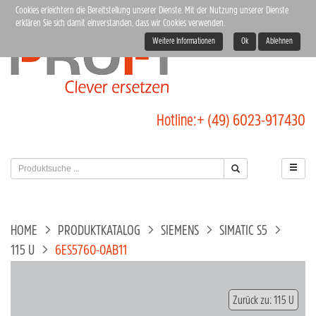
Cookies erleichtern die Bereitstellung unserer Dienste. Mit der Nutzung unserer Dienste
erklären Sie sich damit einverstanden, dass wir Cookies verwenden.
Weitere Informationen
Ok
Ablehnen
Hotline:
+ (49) 6023-917430
HOME
PRODUKTKATALOG
SIEMENS
SIMATIC S5
115 U
6ES5760-0AB11
Zurück zu: 115 U