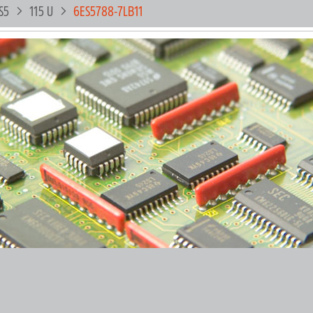
S5
115 U
6ES5788-7LB11