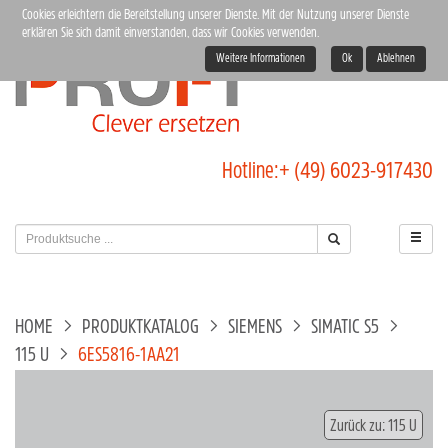
Cookies erleichtern die Bereitstellung unserer Dienste. Mit der Nutzung unserer Dienste
erklären Sie sich damit einverstanden, dass wir Cookies verwenden.
Weitere Informationen
Ok
Ablehnen
Hotline:
+ (49) 6023-917430
HOME
PRODUKTKATALOG
SIEMENS
SIMATIC S5
115 U
6ES5816-1AA21
Zurück zu: 115 U