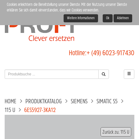
Cookies erleichtern die Bereitstellung unserer Dienste. Mit der Nutzung unserer Dienste
erklären Sie sich damit einverstanden, dass wir Cookies verwenden.
Weitere Informationen
Ok
Ablehnen
Hotline:
+ (49) 6023-917430
HOME
PRODUKTKATALOG
SIEMENS
SIMATIC S5
115 U
6ES5927-3KA12
Zurück zu: 115 U