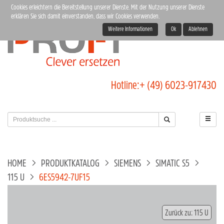
Cookies erleichtern die Bereitstellung unserer Dienste. Mit der Nutzung unserer Dienste
erklären Sie sich damit einverstanden, dass wir Cookies verwenden.
Weitere Informationen
Ok
Ablehnen
Hotline:
+ (49) 6023-917430
HOME
PRODUKTKATALOG
SIEMENS
SIMATIC S5
115 U
6ES5942-7UF15
Zurück zu: 115 U