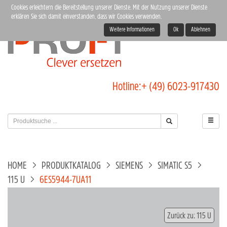
Cookies erleichtern die Bereitstellung unserer Dienste. Mit der Nutzung unserer Dienste
erklären Sie sich damit einverstanden, dass wir Cookies verwenden.
Weitere Informationen
Ok
Ablehnen
Hotline:
+ (49) 6023-917430
HOME
PRODUKTKATALOG
SIEMENS
SIMATIC S5
115 U
6ES5944-7UA11
Zurück zu: 115 U