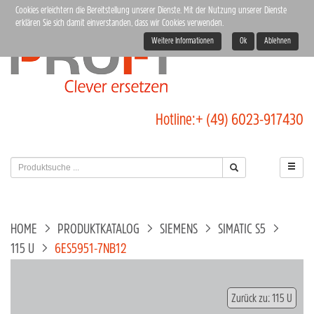
Cookies erleichtern die Bereitstellung unserer Dienste. Mit der Nutzung unserer Dienste
erklären Sie sich damit einverstanden, dass wir Cookies verwenden.
Weitere Informationen
Ok
Ablehnen
Hotline:
+ (49) 6023-917430
HOME
PRODUKTKATALOG
SIEMENS
SIMATIC S5
115 U
6ES5951-7NB12
Zurück zu: 115 U