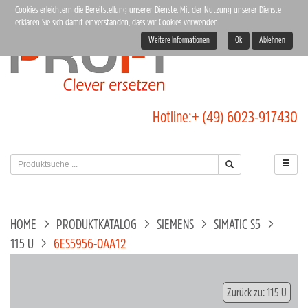
Cookies erleichtern die Bereitstellung unserer Dienste. Mit der Nutzung unserer Dienste
erklären Sie sich damit einverstanden, dass wir Cookies verwenden.
Weitere Informationen
Ok
Ablehnen
Hotline:
+ (49) 6023-917430
HOME
PRODUKTKATALOG
SIEMENS
SIMATIC S5
115 U
6ES5956-0AA12
Zurück zu: 115 U