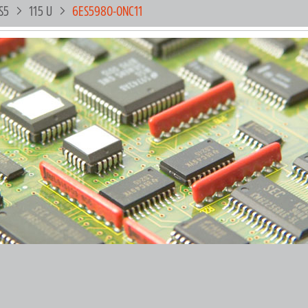
S5
115 U
6ES5980-0NC11