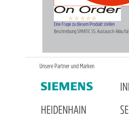
Eine Frage zu diesem Produkt stellen
Beschreibung
SIMATIC S5, Austausch-Akku f
Unsere Partner und Marken
I
HEIDENHAIN
S