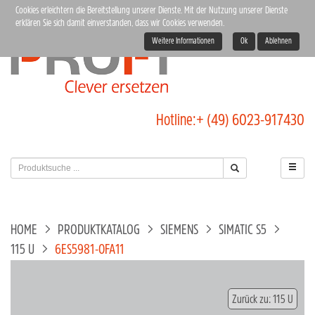
Cookies erleichtern die Bereitstellung unserer Dienste. Mit der Nutzung unserer Dienste
erklären Sie sich damit einverstanden, dass wir Cookies verwenden.
Weitere Informationen
Ok
Ablehnen
Hotline:
+ (49) 6023-917430
HOME
PRODUKTKATALOG
SIEMENS
SIMATIC S5
115 U
6ES5981-0FA11
Zurück zu: 115 U