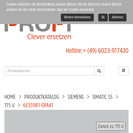
Cookies erleichtern die Bereitstellung unserer Dienste. Mit der Nutzung unserer Dienste
erklären Sie sich damit einverstanden, dass wir Cookies verwenden.
Weitere Informationen
Ok
Ablehnen
Hotline:
+ (49) 6023-917430
HOME
PRODUKTKATALOG
SIEMENS
SIMATIC S5
115 U
6ES5981-0FA41
Zurück zu: 115 U