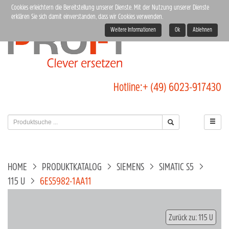
Cookies erleichtern die Bereitstellung unserer Dienste. Mit der Nutzung unserer Dienste
erklären Sie sich damit einverstanden, dass wir Cookies verwenden.
Weitere Informationen
Ok
Ablehnen
Hotline:
+ (49) 6023-917430
HOME
PRODUKTKATALOG
SIEMENS
SIMATIC S5
115 U
6ES5982-1AA11
Zurück zu: 115 U