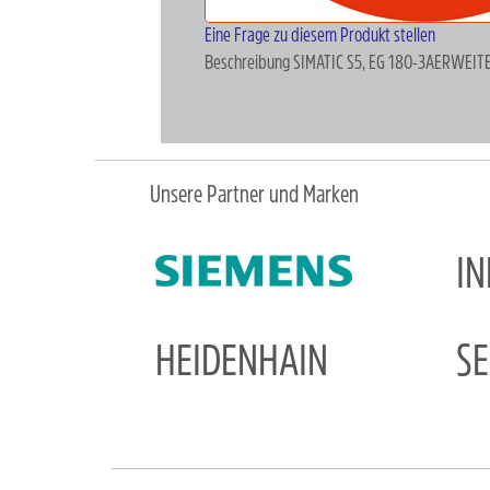
Eine Frage zu diesem Produkt stellen
Beschreibung
SIMATIC S5, EG 180-3AERWE
Unsere Partner und Marken
I
HEIDENHAIN
S