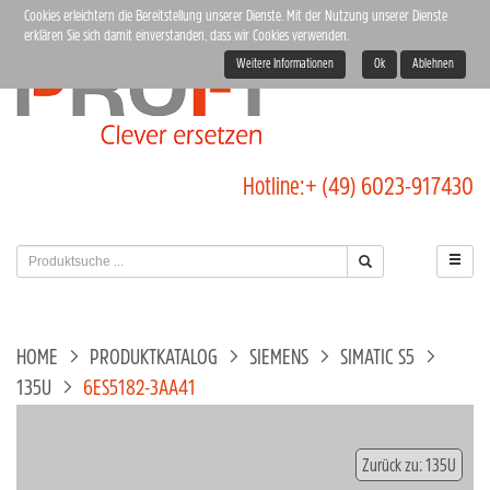
Cookies erleichtern die Bereitstellung unserer Dienste. Mit der Nutzung unserer Dienste
erklären Sie sich damit einverstanden, dass wir Cookies verwenden.
Weitere Informationen
Ok
Ablehnen
Hotline:
+ (49) 6023-917430
HOME
PRODUKTKATALOG
SIEMENS
SIMATIC S5
135U
6ES5182-3AA41
Zurück zu: 135U