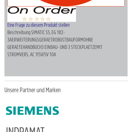
Eine Frage zu diesem Produkt stellen
Beschreibung
SIMATIC S5, EG 182-
3AERWEITERUNGSGERAETROBUSTBAUFORMOHNE
GERAETEHANDBUCH3 EINBAU- UND 3 STECKPLAETZEMIT
STROMVERS. AC 115V/5V 10A
Unsere Partner und Marken