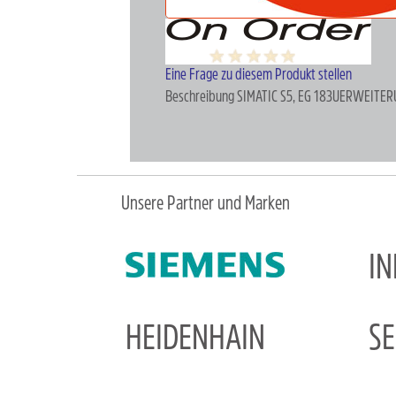
Eine Frage zu diesem Produkt stellen
Beschreibung
SIMATIC S5, EG 183UERWEITE
Unsere Partner und Marken
I
HEIDENHAIN
S