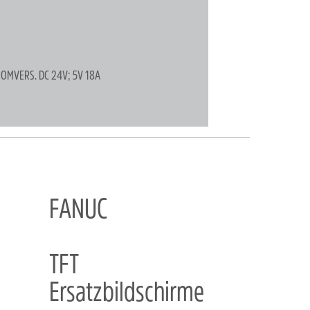
MVERS. DC 24V; 5V 18A
FANUC
TFT
Ersatzbildschirme