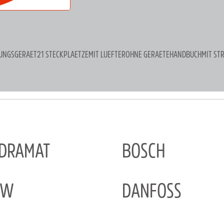
RUNGSGERAET21 STECKPLAETZEMIT LUEFTEROHNE GERAETEHANDBUCHMIT STRO
NDRAMAT
BOSCH
EW
DANFOSS