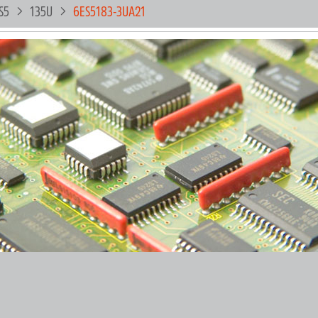
S5
135U
6ES5183-3UA21