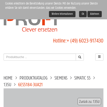
Cookies erleichtern die Bereitstellung unserer Dienste. Mit der Nutzung unserer Dienste
erklären Sie sich damit einverstanden, dass wir Cookies verwenden.
Weitere Informationen
Ok
Ablehnen
Hotline:
+ (49) 6023-917430
HOME
PRODUKTKATALOG
SIEMENS
SIMATIC S5
135U
6ES5184-3UA21
Zurück zu: 135U