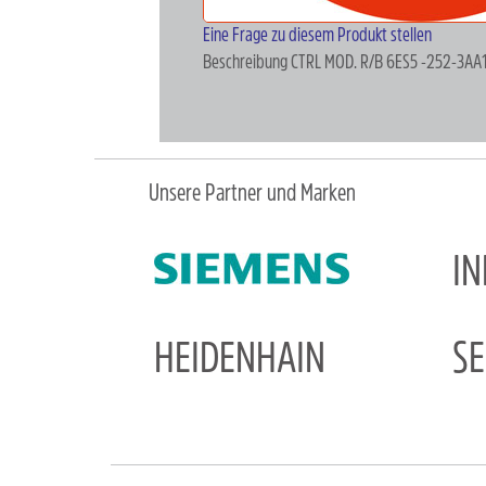
Eine Frage zu diesem Produkt stellen
Beschreibung
CTRL MOD. R/B 6ES5 -252-3AA
Unsere Partner und Marken
I
HEIDENHAIN
S