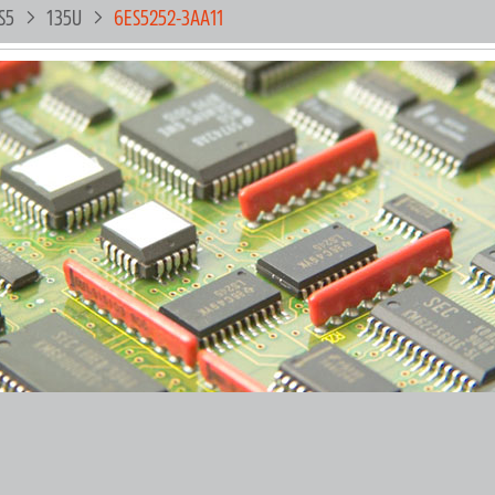
S5
135U
6ES5252-3AA11