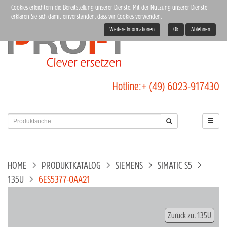
Cookies erleichtern die Bereitstellung unserer Dienste. Mit der Nutzung unserer Dienste
erklären Sie sich damit einverstanden, dass wir Cookies verwenden.
Weitere Informationen
Ok
Ablehnen
Hotline:
+ (49) 6023-917430
HOME
PRODUKTKATALOG
SIEMENS
SIMATIC S5
135U
6ES5377-0AA21
Zurück zu: 135U