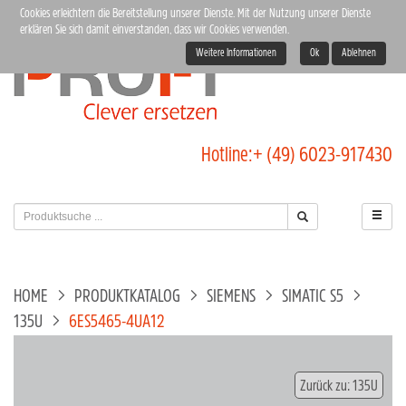
Cookies erleichtern die Bereitstellung unserer Dienste. Mit der Nutzung unserer Dienste
erklären Sie sich damit einverstanden, dass wir Cookies verwenden.
Weitere Informationen
Ok
Ablehnen
Hotline:
+ (49) 6023-917430
HOME
PRODUKTKATALOG
SIEMENS
SIMATIC S5
135U
6ES5465-4UA12
Zurück zu: 135U