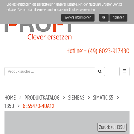
Cookies erleichtern die Bereitstellung unserer Dienste. Mit der Nutzung unserer Dienste
erklären Sie sich damit einverstanden, dass wir Cookies verwenden.
Weitere Informationen
Ok
Ablehnen
Hotline:
+ (49) 6023-917430
HOME
PRODUKTKATALOG
SIEMENS
SIMATIC S5
135U
6ES5470-4UA12
Zurück zu: 135U