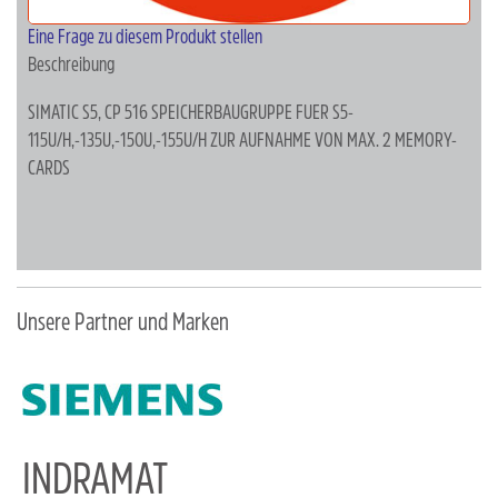
Eine Frage zu diesem Produkt stellen
Beschreibung
SIMATIC S5, CP 516 SPEICHERBAUGRUPPE FUER S5-
115U/H,-135U,-150U,-155U/H ZUR AUFNAHME VON MAX. 2 MEMORY-
CARDS
Unsere Partner und Marken
INDRAMAT