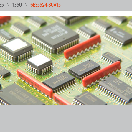
S5
135U
6ES5524-3UA15