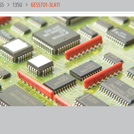
S5
135U
6ES5701-3LA11