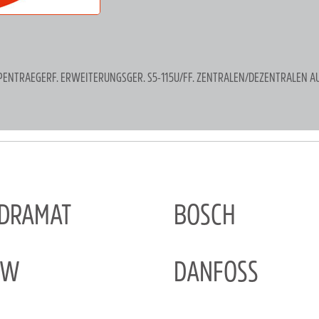
PPENTRAEGERF. ERWEITERUNGSGER. S5-115U/FF. ZENTRALEN/DEZENTRALEN A
NDRAMAT
BOSCH
EW
DANFOSS