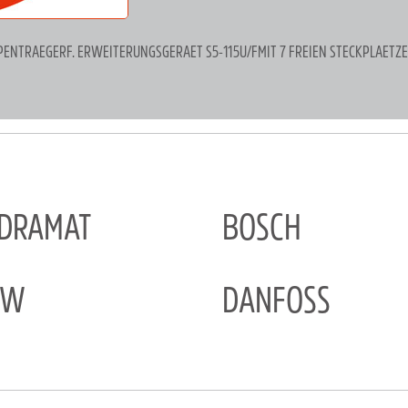
PENTRAEGERF. ERWEITERUNGSGERAET S5-115U/FMIT 7 FREIEN STECKPLAETZEN
NDRAMAT
BOSCH
EW
DANFOSS