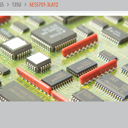
S5
135U
6ES5701-3LA12