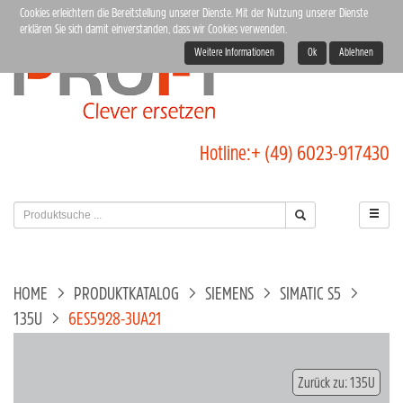
Cookies erleichtern die Bereitstellung unserer Dienste. Mit der Nutzung unserer Dienste
erklären Sie sich damit einverstanden, dass wir Cookies verwenden.
Weitere Informationen
Ok
Ablehnen
Hotline:
+ (49) 6023-917430
HOME
PRODUKTKATALOG
SIEMENS
SIMATIC S5
135U
6ES5928-3UA21
Zurück zu: 135U