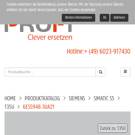
Cookies erleichtern die Bereitstellung unserer Dienste. Mit der Nutzung unserer Dienste
erklären Sie sich damit einverstanden, dass wir Cookies verwenden.
Weitere Informationen
Ok
Ablehnen
Hotline:
+ (49) 6023-917430
HOME
PRODUKTKATALOG
SIEMENS
SIMATIC S5
135U
6ES5948-3UA21
Zurück zu: 135U