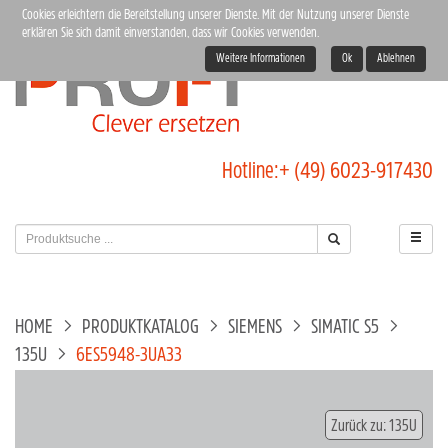
Cookies erleichtern die Bereitstellung unserer Dienste. Mit der Nutzung unserer Dienste
erklären Sie sich damit einverstanden, dass wir Cookies verwenden.
Weitere Informationen
Ok
Ablehnen
Hotline:
+ (49) 6023-917430
HOME
PRODUKTKATALOG
SIEMENS
SIMATIC S5
135U
6ES5948-3UA33
Zurück zu: 135U