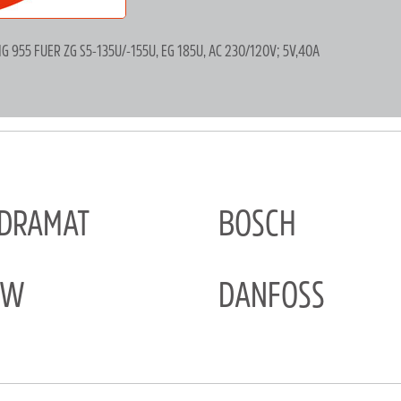
955 FUER ZG S5-135U/-155U, EG 185U, AC 230/120V; 5V,40A
NDRAMAT
BOSCH
EW
DANFOSS