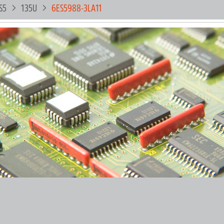
S5
135U
6ES5988-3LA11