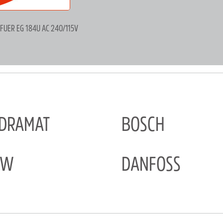
 FUER EG 184U AC 240/115V
NDRAMAT
BOSCH
EW
DANFOSS