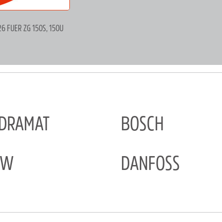
6 FUER ZG 150S, 150U
NDRAMAT
BOSCH
EW
DANFOSS