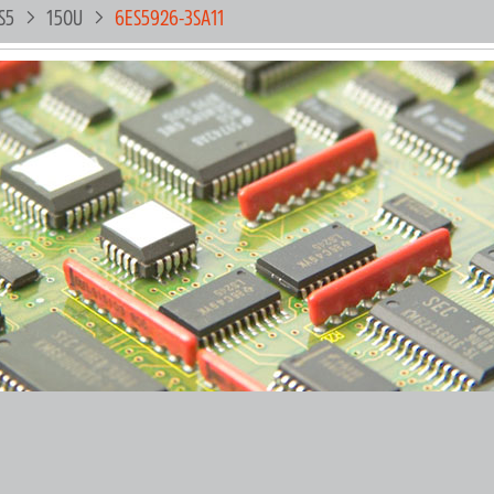
S5
150U
6ES5926-3SA11