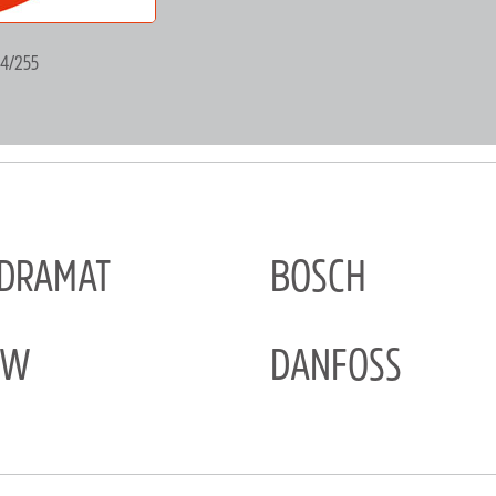
4/255
NDRAMAT
BOSCH
EW
DANFOSS