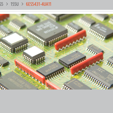
S5
155U
6ES5431-4UA11