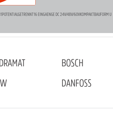
 431POTENTIALGETRENNT16 EINGAENGE DC 24V/48V/60VKOMPAKTBAUFORM U
NDRAMAT
BOSCH
EW
DANFOSS