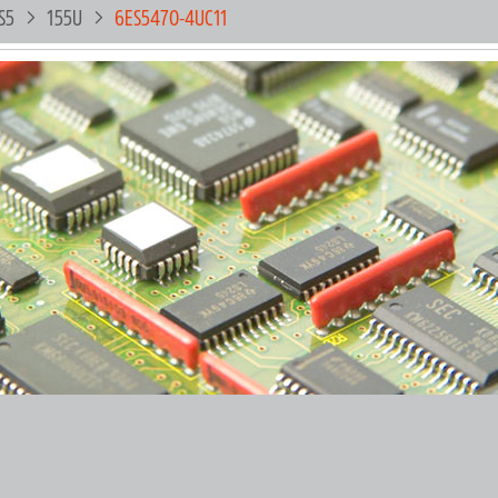
S5
155U
6ES5470-4UC11