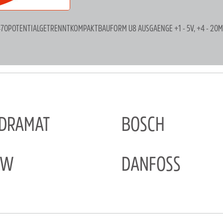
470POTENTIALGETRENNTKOMPAKTBAUFORM U8 AUSGAENGE +1 - 5V, +4 - 20
NDRAMAT
BOSCH
EW
DANFOSS