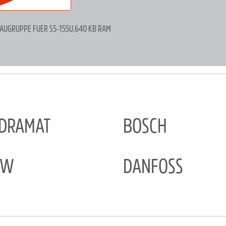
BAUGRUPPE FUER S5-155U,640 KB RAM
NDRAMAT
BOSCH
EW
DANFOSS