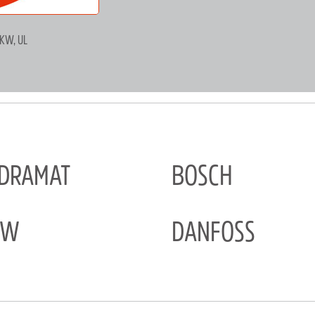
KW, UL
NDRAMAT
BOSCH
EW
DANFOSS